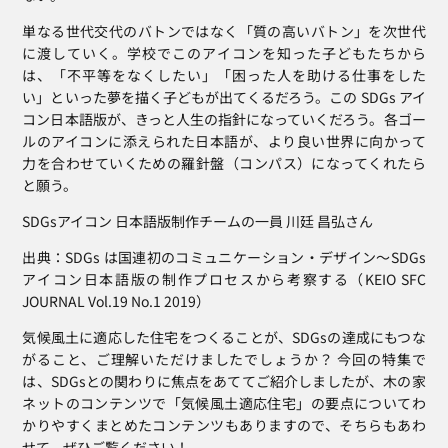
単なる世代交代のバトンではなく「質の高いバトン」を次世代
に渡していく。学校でこのアイコンを知った子どもたちから
は、「不平等をなくしたい」「困った人を助ける仕事をした
い」といった夢を描く子どもが出てくるだろう。この SDGs アイ
コン日本語版が、きっと人生の指針になっていくだろう。各ゴー
ルのアイコンに添えられた日本語が、より良い世界に向かって
力を合わせていくための羅針盤（コンパス）になってくれたら
と願う。
SDGsアイコン 日本語版制作チームの一員 川廷 昌弘さん
出典：SDGs は国連初のコミュニケーション・デザイン〜SDGs 
アイコン日本語版の制作プロセスから考察する（KEIO SFC 
JOURNAL Vol.19 No.1 2019）
気候風土に適応した住宅をつくることが、SDGsの達成にもつな
がること、ご理解いただけましたでしょうか？ 今回の特集で
は、SDGsとの関わりに焦点をあててご紹介しましたが、木の家
ネットのコンテンツで「気候風土適応住宅」の要点についてわ
かりやすくまとめたコンテンツもありますので、そちらもあわ
せて、ぜひご覧ください！