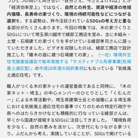
つひとつの問いと向き合い「自分さえ、今さえよければ」とか
「経済効率至上」ではなく、
自然との共生、資源や経済の地域
内循環、長寿命の家づくり、環境の持続可能性などにつながる
選択
を、する姿勢は、昨今注目されている
SDGsの考え方と重な
る
部分がたくさんあります。今回の特集では、木の家づくりと
SDGsについて埼玉県川越市で綾部工務店を営み、主に木組み・
土壁・石場建ての家づくりを手がけている綾部孝司さんに語っ
ていただきました。ビデオを収録したのは、綾部工務店で設計
施工した「雑木の庭に建つ石場建ての家」。
（一社）環境共生
住宅推進協議会で毎年実施する「サスティナブル先導事業(気候
風土適応型)」
の
平成28年度の採択事例
にもなっている「気候風
土適応住宅」です。
職人がつくる木の家ネットの運営委員であると同時に、「木の
家ネット・埼玉」の中心メンバーのひとりとして「くむんだ
ー」による木育活動や、埼玉県建築士会との恊働による埼玉県
における気候風土適応住宅の基準づくりのための特定行政庁や
県へのはたらきかけなども積極的に行なっている綾部さんは、
早くから国連が提唱するSDGsに注目してきました。「環境負荷
を少なく、自然の恵みを活かし、次世代にもつながる家づく
り。ふだんから考え、実践していることが、SDGsで掲げている