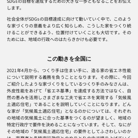
SDGsの目標を達成するための大きな一歩ともなることをお伝え
します。
社会全体がSDGsの目標達成に向けて動いていく中で、このよう
な家づくりの意義をより広く知らしめ、こうした家をつくり続
けることができるよう、位置付けていくことも大切です。その
ためには、地域の行政へのはたらきかけも必要です。
この動きを全国に
2021年4月から、つくり手は住まい手に、造る家の省エネ性能
について説明する義務を負うこととなります。その際に、今回
ご紹介したような家づくりをしているつくり手のみなさんは、
外皮性能をあげて「省エネ基準」を達成する方法ではなく、自
然の恵みを活用しさまざまな工夫で省エネを実現する「気候風
土適応住宅」であることを説明していくことになります。どん
な家が「気候風土適応住宅」となるのかについては、それぞれ
の地域の気候風土に合った基準をつくるのが望ましく、地域の
特定行政庁で要件を決めることになっています。そして、なにが
その地域の「気候風土適応住宅」の要件としてふさわしいのか
は、実務者と各特定行政庁とのやりとりの中で練り上げていく