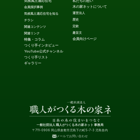
気候風土適応住宅
私たちの想い
木の家ネットについて
会員採択事例
運営法人
気候風土適応住宅を知る
歴史
チラシ
定款
関連コンテンツ
趣旨文
関連リンク
会員向けページ
特集・コラム
つくり手インタビュー
YouTube公式チャンネル
つくり手リスト
ギャラリー
一般社団法人 職人がつくる木の家ネット 事務局
〒711-0906 岡山県倉敷市児島下の町5-7-3 児島舎内
メールでお問い合わせ