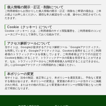
個人情報の開示・訂正・削除について
ご利用者様からお預かりした個人情報の開示・訂正・削除をご希望の場合は、ご本
人様よりお申し出ください。適切な本人確認を行った後、速やかに対応させていた
だきます。
Cookie（クッキー）について
Cookie（クッキー）とは、ご利用者様のサイト閲覧履歴を、ご利用者様のコンピ
ュータにデータとして保存しておく仕組みです。
アクセス解析ツールについて
当サイトは、Googleが提供するアクセス解析ツール「Googleアナリティクス」
を利用しています。Googleアナリティクスは、Cookieを使用することでご利用
者様のトラフィックデータを収集しています。ご利用者様はブラウザの設定で
Cookieを無効にすることで、トラフィックデータの収集を拒否することができま
す。なお、トラフィックデータからご利用者様個人を特定することはできません。
詳しくはGoogleアナリティクス利用規約をご確認ください。
本ポリシーの変更
当サイトは、法令の制定、改正等により、本ポリシーを適宜見直し、予告なく変更
する場合があります。本ポリシーの変更は、変更後の本ポリシーが当サイトに掲載
された時点、またはその他の方法により変更後の本ポリシーが閲覧可能となった時
点で有効になります。