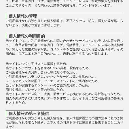
て、氏名、生年月日、住所、電話番号、メールアドレス等、特定の個人を識別する
ことができるもの、また関わった業務の実例写真、コメント等をいいます。
個人情報の管理
ご利用者様からお預かりした個人情報は、不正アクセス、紛失、漏えい等が起こら
ないよう、慎重かつ適切に管理します。
個人情報の利用目的
当サイトでは、ご利用者様からのお問い合わせやサービスへのお申し込み等を通じ
て、ご利用者様の氏名、生年月日、住所、電話番号、メールアドレス等の個人情報
や、関わった業務の実例写真、コメント等をご提供いただく場合があります。その
場合は、以下に示す利用目的のために、適正に利用するものと致します。
当サイトのつくり手リストに掲載するため。
当サイトがアカウントを有するSNSへ共有・投稿するため。
ご利用者様からのお問い合わせ等に対応するため。
ご利用者様からお申し込みいただいたサービス等の提供のため。
メールマガジン等の配信、セミナーやイベントのご案内等のため。
当サイトが実施するアンケートへのご協力のお願いのため。
商品や景品、プレゼント等の発送のため。
当サイトのサービス向上・改善、新サービスを検討するための分析等を行うため。
個人を識別できない形で統計データを作成し、当サイトおよびご利用者様の参考資
料とするため。
個人情報の第三者提供
ご利用者様からお預かりした個人情報を、個人情報保護法その他の法令に基づき開
示が認められる場合を除き、ご本人様の同意を得ずに第三者に提供することはあり
ません。