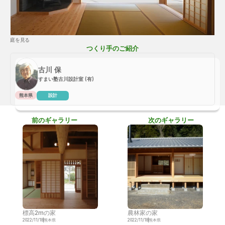
庭を見る
つくり手のご紹介
古川 保
すまい塾古川設計室 (有)
熊本県
設計
前のギャラリー
次のギャラリー
標高2mの家
農林家の家
2022/11/18
熊本県
2022/11/18
熊本県