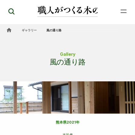
ギャラリー
風の通り路
Gallery
風の通り路
熊本県
2021年
古川 保