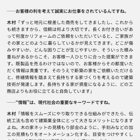
──お客様の利を考えて誠実にお仕事をされているんですね。 
木村
「ずっと地元に根差した商売をしてきましたし、これから
も続きますから、信頼は何より大切です。長くお付き合いがあ
って何度かリフォームのご依頼をいただいていると、ご家族が
その家とどのように暮らしているかが見えてきます。どこが傷
みやすいか、どんな困りごとが生じやすいか、そういった積み
重ねがあるからこそ、お客様一人ひとりに合った提案ができま
す。既製品を売るわけではないので、お客様からその都度いた
だく情報は貴重です。そのうえで新築の家をご依頼いただける
と、修繕情報を踏まえて長持ちする家づくりを考えるので建築
技術が発達します。長持ちする家が資産になるように、どの工
務店よりもお役に立てると自負しています」
──“情報”は、現代社会の重要なキーワードですね。
木村
「情報をスムーズにやり取りできる仕組みができたら、伝
統工法も含めて建築業全体にとって大きなメリットになります
よね。木の家ネットの見積もり部会のように、手刻みなどの加
工の見積もりをオートメーション化する、目安をつけやすくし