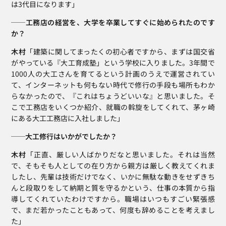
は3代目になります」
──工務店の経営を、大学を卒業してすぐに始められたのです
か？
木村
「建築に関してまったくの初心者ですから、まずは国交省
がやっている『大工育成塾」という学校に入りました。3年間で
1000人の大工さんを育てるという計画のうえで運営されてい
て、インターネットも何もない時代で修行の手段も場所もわか
らなかったので、『これはちょうどいいな』と思いました。そ
こで工務店をいくつか紹介、就職の斡旋をしてくれて、茅ヶ崎
にある大工工務店に入社しました」
──大工修行はいかがでしたか？
木村
「正直、厳しい人ばかりだなと思いました。それは当然
で、そもそも人としての在り方から親方は厳しく教えてくれま
したし、先輩は技術だけでなく、いかに無駄な動きをせずきち
んと段取りをして納期と質を守るかという、仕事の本質から指
導してくれていたわけですから。職場はいつもすごい緊張感
で、まだ若かったこともあって、何度も辞めることを考えまし
た」