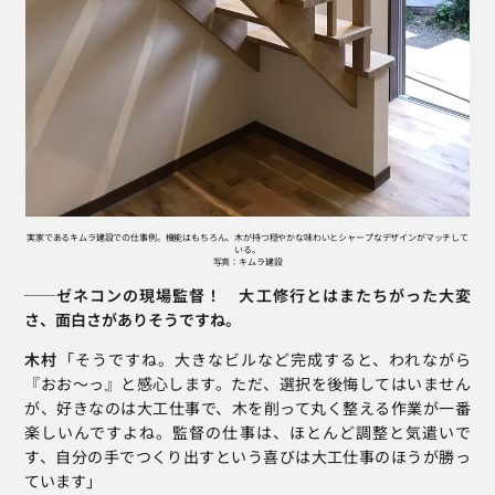
実家であるキムラ建設での仕事例。機能はもちろん、木が持つ穏やかな味わいとシャープなデザインがマッチして
いる。
写真：キムラ建設
──ゼネコンの現場監督！　大工修行とはまたちがった大変
さ、面白さがありそうですね。
木村
「そうですね。大きなビルなど完成すると、われながら
『おお～っ』と感心します。ただ、選択を後悔してはいません
が、好きなのは大工仕事で、木を削って丸く整える作業が一番
楽しいんですよね。監督の仕事は、ほとんど調整と気遣いで
す、自分の手でつくり出すという喜びは大工仕事のほうが勝っ
ています」