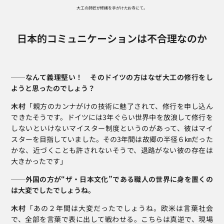
大工の師匠が修繕を手がけたお寺にて。
日本的コミュニケーションは不合理なのか
──なんて義理堅い！　そのドイツの方はなぜ大工の修行をし
ようと思ったのでしょう？
木村
「親方のカンナがけの技術に魅了されて、修行を申し込ん
できたそうです。ドイツには3年ぐらい世界中を放浪して修行を
しないといけないマイスター制度というのがあって、彼はマイ
スターを目指していました。その3年間は故郷の半径６㎞だった
かな、近づくことも許されないそうで、退路がない彼の存在は
大きかったです」
──外国の方が“ザ・日本文化”である職人の世界に身を置くの
は大変でしたでしょうね。
木村
「あの２年間は大変だったでしょうね。欧米は言葉社会
で、全部を言葉で表に出して戦わせる。こちらは真逆で、現場