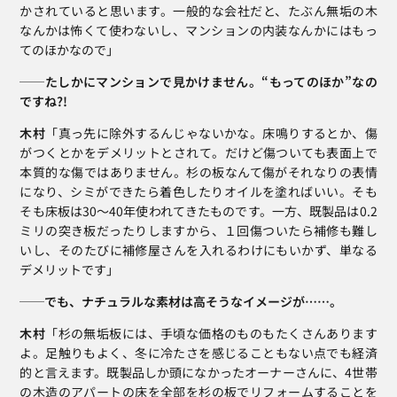
かされていると思います。一般的な会社だと、たぶん無垢の木
なんかは怖くて使わないし、マンションの内装なんかにはもっ
てのほかなので」
──たしかにマンションで見かけません。“もってのほか”なの
ですね?!
木村
「真っ先に除外するんじゃないかな。床鳴りするとか、傷
がつくとかをデメリットとされて。だけど傷ついても表面上で
本質的な傷ではありません。杉の板なんて傷がそれなりの表情
になり、シミができたら着色したりオイルを塗ればいい。そも
そも床板は30～40年使われてきたものです。一方、既製品は0.2
ミリの突き板だったりしますから、１回傷ついたら補修も難し
いし、そのたびに補修屋さんを入れるわけにもいかず、単なる
デメリットです」
──でも、ナチュラルな素材は高そうなイメージが……。
木村
「杉の無垢板には、手頃な価格のものもたくさんあります
よ。足触りもよく、冬に冷たさを感じることもない点でも経済
的と言えます。既製品しか頭になかったオーナーさんに、4世帯
の木造のアパートの床を全部を杉の板でリフォームすることを