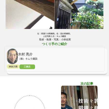
左：雨漏りの修繕例。右：庇の修繕例。
上記写真２点：キムラ建設
 取材・執筆・写真：
小林佑実
つくり手のご紹介
木村 亮介
（株）キムラ建設
神奈川県
工務店
次の記事