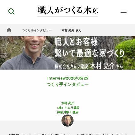
つくり手インタビュー
木村 亮介 さん
Interview
2026/05/25
つくり手インタビュー
木村 亮介
（株）キムラ建設
神奈川県
工務店