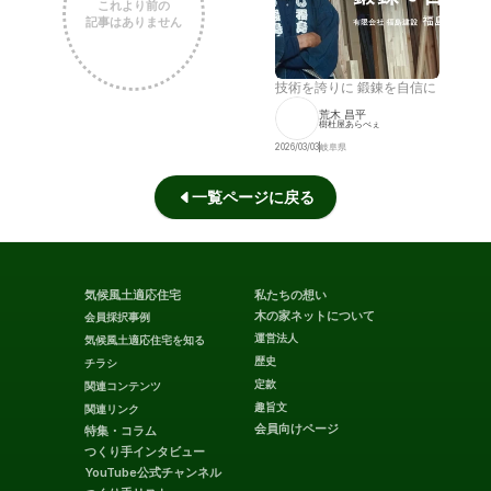
これより前の
記事はありません
技術を誇りに 鍛錬を自信に
荒木 昌平
樹杜屋あらべぇ
2026/03/03
岐阜県
一覧ページに戻る
気候風土適応住宅
私たちの想い
木の家ネットについて
会員採択事例
運営法人
気候風土適応住宅を知る
歴史
チラシ
定款
関連コンテンツ
趣旨文
関連リンク
会員向けページ
特集・コラム
つくり手インタビュー
YouTube公式チャンネル