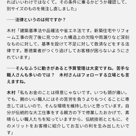
ればいいわけではなくて。その条件に乗るかどうか確認して、
別サイズのものを発注し直しました」
──法律というのは何ですか？
木村「建築基準法や品確法や省エネ法です。新築住宅やリフォ
ーム工事の完了後に見つかった構造上の欠陥や雨漏りなど深刻
なものに対して、基準を設けて不足に対して救済などをする法
律です。悪徳業者がつくり逃げしてお客様が困らないようにさ
れています」 
──そんなふうに動きがあると予算管理は大変ですね。苦手な
職人さんも多いのでは？　木村さんはフォローする立場とも言
えますね。
木村
「私もお金のことは得意じゃないです。いつも頭が痛い。
でも、腕のいい職人にはその苦労を負うよりもつくることに専
念してほしいので、そんな環境を維持したいと思っています。自
分が伝統的な大工仕事をする親方の下で修業したおかげで、素
晴らしい職人たちを知っていますから、伝統技術とともに、そ
のメリットをお客様に紹介してお互いの利を生み出したいで
す」