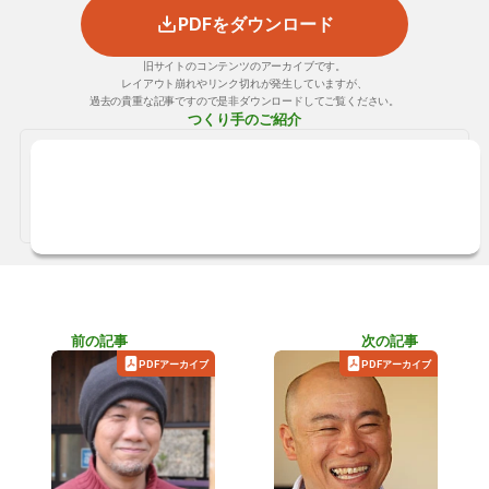
PDFをダウンロード
旧サイトのコンテンツのアーカイブです。
レイアウト崩れやリンク切れが発生していますが、
過去の貴重な記事ですので是非ダウンロードしてご覧ください。
つくり手のご紹介
剱持 大輔
剱持工務店
山形県
工務店
前の記事
次の記事
PDFアーカイブ
PDFアーカイブ