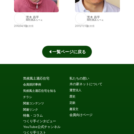
荒木 昌平
荒木 昌平
樹杜屋あらべぇ
樹杜屋あらべぇ
2019/04/10
岐阜県
2015/11/13
岐阜県
一覧ページに戻る
気候風土適応住宅
私たちの想い
木の家ネットについて
会員採択事例
運営法人
気候風土適応住宅を知る
歴史
チラシ
定款
関連コンテンツ
趣旨文
関連リンク
会員向けページ
特集・コラム
つくり手インタビュー
YouTube公式チャンネル
つくり手リスト