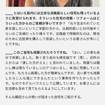
⎯⎯⎯⎯ とはいえ島内には立派な淡路島らしい住宅も残っているよ
うに見受けられます。そういった住宅の改築・リフォームはど
ういった方からのご依頼が多いですか？
 「元々住まわれていた
家を直したいというご年配の方から、比較的若いと30代後半く
らいのご夫婦だったり様々です。淡路島で特徴的なのは、移住
のために古民家を購入して改装したいというお客さんが多いこ
とですね」
⎯⎯⎯⎯ このご自宅も改築されたそうですね。
 「はい。この家も自
分で改築しました。斯く言う自分も移住組です（笑）。近所の
人からは『潰した方がええ』と言われていました。雨漏りは酷
いし棟は落ちているしシロアリはいるし、本当に荒廃していた
んです。もちろん新築した方が簡単なんですが、古い家でも改築
したらこんな風にできるんだという事例を作りたかったんで
す。なのでモデルハウスとして公開しています。お客さんには
生活感も含めて見てもらえるようにしています」
そんな藤田さんの想いが詰まった自宅をご紹介する。