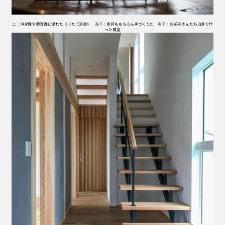
上：消臭性や調湿性に優れた《ほたて漆喰》　左下：家具ももちろん手づくりだ　右下：お弟子さんたち自身で作
った模型