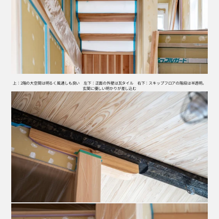
上：2階の大空間は明るく風通しも良い　左下：正面の外壁は瓦タイル　右下：スキップフロアの階段は半透明。
玄関に優しい明かりが差し込む