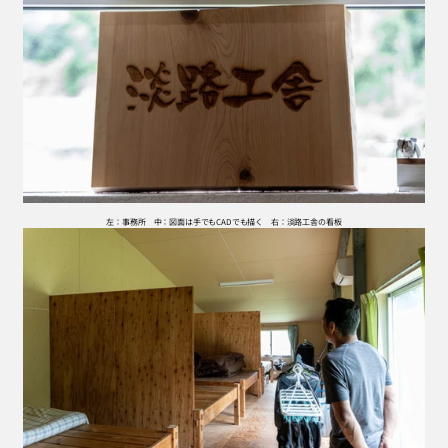
左：事務所　中：図面は手でもCADでも描く　右：淡路工舎の看板