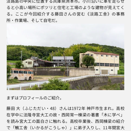
淡路島の中央に位置する兵庫県洲本市。小川沿いに車を走らせ
ると小高い場所にポツリと住宅と工場のような建物が見えてく
る。ここが今回紹介する藤田さんの営む《淡路工舎》の事務
所・作業場、そして自宅だ。
まずはプロフィールのご紹介。 
藤田 大（ふじただい・48）さんは1972年 神戸市生まれ。高校
在学中に法隆寺宮大工の故・西岡常一棟梁の著書「木に学べ」
を読み宮大工の面白さに触れる。高校卒業後、西岡棟梁の紹介
で「鵤工舎（いかるがこうしゃ）」に弟子入りし、11年間宮大