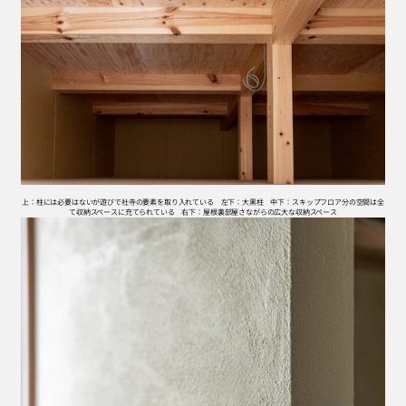
上：柱には必要はないが遊びで社寺の要素を取り入れている　左下：大黒柱　中下：スキップフロア分の空間は全
て収納スペースに充てられている　右下：屋根裏部屋さながらの広大な収納スペース