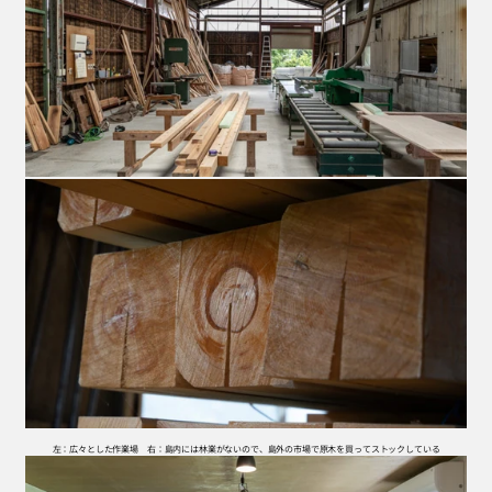
左：広々とした作業場　右：島内には林業がないので、島外の市場で原木を買ってストックしている