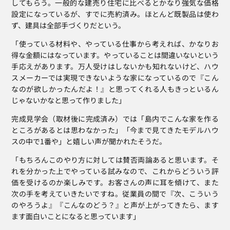
してもらう。一般的な建売り住宅に比べるとかなり強気な価格
設定になっているが、すでに売約済み。ほとんど既製品は使わ
ず、建具は全部手づくりだという。
「使っている材料や、やっている仕事から考えれば、かなりお
得な金額にはなっています。やっていることは間違いないという
手応えがあります。万人受けはしないかも知れないけど、ハウ
スメーカーでは実現できないような家になっているので『こん
なのが欲しかったんだよ！』と思ってくれる人もきっといるん
じゃないかなと思って作りました」
完成見学会（取材後に完成済み）では「島内でこんな家を作る
ところがあるとは思わなかった」「今まで見てきたモデルハウ
スの中で1番や」と嬉しい声が聞かれたそうだ。
「もちろんこのやり方に対しては賛否両論あると思います。そ
れを分かった上でやっている試みなので、これからどういう評
価を受けるのか楽しみです。お客さんの声に耳を傾けて、また
次の手を考えていきたいですね。従業員の間で『次、こういう
のやろうよ』『こんなのどう？』と声が上がってきたら、ます
ます面白いことになると思っています」