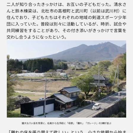
二人が知り合ったきっかけは、お互いの子どもだった。清水さ
んと鈴木棟梁は、北杜市の高根町と武川町（以前は武川村）に
住んでおり、子どもたちはそれぞれの地域の剣道スポーツ少年
団に入っていた。普段は別々に活動しているが、時折、試合や
共同練習をすることがあり、その付き添いがきっかけで言葉を
交わし合うようになったという。
雄大な八ヶ岳を背景に、右奥から左手前に「母家」「離れ」「ガレージ」の3棟が並ぶ
「離れの床を張り替えて欲しい」という、小さな依頼から始ま