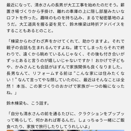
最近になって、清水さんの長男が大工工事を始めたのだそう。薪
置き場づくりから手掛け、離れの車庫の上に隠し部屋みたいな
ロフトを作った。趣味のものを持ち込み、まるで秘密基地のよ
うだ。大工道具を握る姿を見て、鈴木棟梁は時折アドバイスを
することもあるとのこと。
「棟梁からわざわざ声をかけてくれて、助かりますよ。それで
親子の会話も生まれるんですよね。建ててしまったらそれで終
わりで、遠くから眺めているんじゃなく、その後も付き合いが
ずっとあると言うのが嬉しいじゃないですか！ おかげで子ども
や、かみさんとも会話がはずんで家族関係も良くなりました。
長男なんて、リフォームする前は “こんな家には住みたくな
い！” なんて言ってやな顔していたのに、最近はそんなことは全
然！ 本当、この家づくりのおかげで家族が一つの輪になった
ね。」
鈴木棟梁も、こう話す。
「自分も清水さんの前を通るたびに、クラクションをプップッ
って鳴らして、何かあれば寄るんだ。しょっちゅう一緒にご飯
食べたり、家族で旅行したりしてうれしいよ」