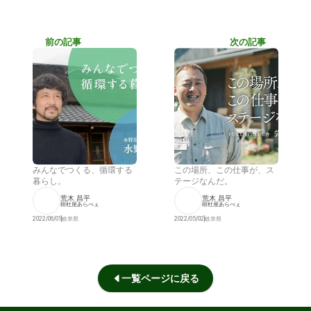
前の記事
次の記事
みんなでつくる、循環する
この場所、この仕事が、ス
暮らし。
テージなんだ。
荒木 昌平
荒木 昌平
樹杜屋あらべぇ
樹杜屋あらべぇ
2022/06/01
岐阜県
2022/05/02
岐阜県
一覧ページに戻る