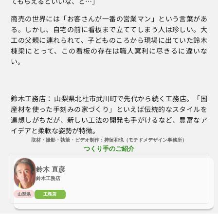
てもらえるといいな、と…」
商売の世界には「お客さんが一番の営業マン」という言葉があ
る。しかし、自宅の前に看板まで立ててしまう人は珍しい。大
工の父親に連れられて、子どものころから現場に出ていた鈴木
棟梁にとって、この看板の存在は職人冥利に尽きるに違いな
い。
鈴木工務店： 山梨県北杜市武川町で先代から続く工務店。「国
産材を使った手刻みの家づくり」といえば伝統的なスタイルを
連想しがちだが、新しい工法の開発も手がけるなど、豊富なア
イデアと柔軟な姿勢が特徴。
取材・撮影・執筆・ビデオ制作：
持留和也
（モチドメデザイン事務所）
つくり手のご紹介
鈴木 直彦
鈴木工務店
山梨県
工務店