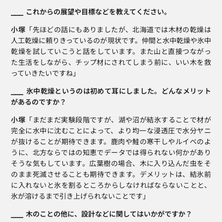
⎯⎯⎯  これからの展望や目標などを教えてください。
小塚
「先ほどの話にもありましたが、北海道では木材の乾燥は
人工乾燥に頼りきっているのが現状です。仲間と水中乾燥や氷中
乾燥を試していこうと話をしています。また山と直接つながっ
た生活をしながら、チップ材にされてしまう前に、いい木を救
っていきたいですね」
⎯⎯⎯  氷中乾燥というのは初めて耳にしました。どんなメリット
があるのですか？
小塚
「まだまだ実験段階ですが、湖や沼が結氷することで材が
完全に水中に沈むことによって、より均一な浸透圧で水分ヤニ
が抜けることが期待できます。鹿肉や鮭の寒干しやルイベのよ
うに、北方ならではの知恵でデータでは得られない何かがあり
そうな気もしています。広葉樹の場合、木に入り込んだ虫をそ
のまま死滅させることも期待できます。デメリットは、結氷前
に入れないと氷を割るところからしなければならないことと、
氷が溶けるまで引き上げられないことです」
⎯⎯⎯  木のことの他に、設計などに関してはいかがですか？