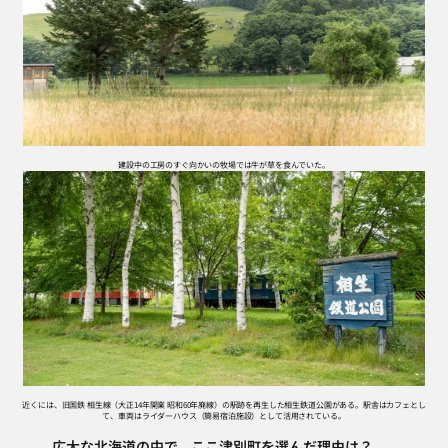
建設中の工房のすぐ向かいの牧場では牛が草を食んでいた。
近くには、旧国鉄 相生線（大正14年開業 昭和60年廃線）の駅跡を再生した相生鉄道公園がある。駅舎はカフェとし
て、車両はライダーハウス（簡易宿泊施設）として活用されている。
⎯⎯⎯  広大な北海道の中で、ここ津別町を選んだ理由は？