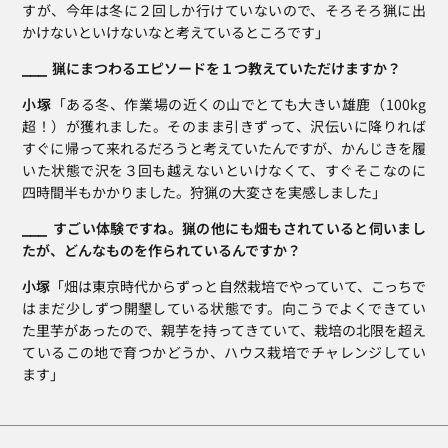
すが、今年は冬に２回しか行けていないので、そろそろ猟に出
かけないといけないなと考えているところです」
⎯⎯⎯  猟にまつわるエピソードを１つ教えていただけますか？
小塚
「ある冬、作業場の近くの山でとても大きい雄鹿（100kg
超！）が獲れました。そのまま引きずって、沢伝いに降りれば
すぐに帰って来れるだろうと考えていたんですが、かんじきを履
いた状態で沢を３回も越えないといけなくて、すぐそこなのに
四時間半もかかりました。狩猟の大変さを実感しました」
⎯⎯⎯  すごい体験ですね。猟の他にも畑もされていると伺いまし
たが、どんなものを作られているんですか？
小塚
「畑は東京時代からずっと自然栽培でやっていて、こっちで
はまだ少しずつ開墾している状態です。向こうでよくできてい
た里芋があったので、親芋を持ってきていて、栽培の北限を超え
ているこの地で育つかどうか、ハウス栽培でチャレンジしてい
ます」