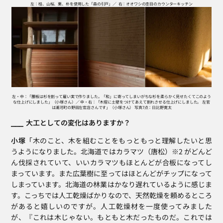
左：桂、山桜、栗、朴を使用した「森の引戸」／  右：オオワシの杢目のカウンターキッチン
左・中：「腰板は杉を割って雇い実で作りました。「和」に寄ってしまいがちな杉を柔らかく見せたくてこのよう
な仕上げにしました」（小塚さん）／ 中・右：「木摺に土壁をつけてあえて割れさせる仕上げにしました。 左官
は浦河町の野田左官店さんです」（小塚さん） 写真7点：日比野寛太
⎯⎯⎯  大工としての変化はありますか？
小塚
「木のこと、木を組むことをもっともっと理解したいと思
うようになりました。北海道ではカラマツ（唐松）※2 がどんど
ん伐採されていて、いいカラマツもほとんどが合板になってし
まっています。また広葉樹に至ってはほとんどがチップになって
しまっています。北海道の林業はかなり遅れているように感じま
す。こっちでは人工乾燥ばかりなので、天然乾燥を頼めるところ
があると嬉しいのですが。人工乾燥材を一度使ってみました
が、『これは木じゃない。もともと木だったものだ。これでは