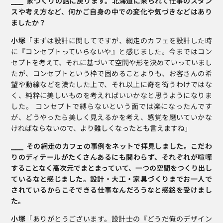
⎯⎯⎯  家づくりの話に戻ります。北海道に来られて仕事のスタン
スや考え方など、何かご自身の中での変化や気づきなどはあり
ましたか？
小塚
「まずは設計に関してですが、網走のカフェを設計した時
に『コンセプトっていらないや』と感じました。今まではコン
セプトを考えて、それに基づいて空間や形を決めていっていまし
たが、コンセプトという枠で固めることよりも、お客さんの希
望や動線などを満たした上で、それ以上に奇を衒うわけではな
く、純粋に美しいものを考えればいいかなと思うようになりま
した。 コンセプトで縛らないという面では楽になったんです
が、どうやったら美しく見えるかを考え、感覚を磨いていかな
ければならないので、より難しくなったとも言えますね」
⎯⎯⎯  その網走のカフェの事例をネットで拝見しました。こだわ
りのディテールがたくさんあるにも関わらず、それぞれが喧嘩
することなく高次元でまとまっていて、一つの空間をつくり出し
ているなと感じました。設計・大工・家具づくりまでお一人で
されているからこそできる仕事なんだろうなと感銘を受けまし
た。
小塚
「ありがとうございます。設計士の『どうだ俺のデザイン