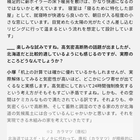
補足的に薪ボイラーの床下暖房を敷けば、かなり快適になるの
ではないかと考えています。 寝室は「寝るために特化した部
屋」として、就寝時が快適なら良いので、朝日が入る程度の小
さな窓にしています。目覚めたら太陽の光がたくさん差し込む
リビングに行って温まるという流れを想定して設計していま
す」
⎯⎯⎯  楽しみな試みですね。高気密高断熱の話題が出ましたが、
北海道だと比較的適しているようにも感じるのですが、実際の
ところどうなんでしょうか？
小塚
「机上の計算では確かに優れているかもしれませんが、実
際解体してみると気密性が高いほど、どこかにシワ寄せが出て
くるなと実感します。高気密にしておいて24時間強制換気する
という考え方がそもそもすごい矛盾ですよね。しかも、その空
間はケミカルなもので満たされている訳です。それよりも、中
気密くらいで高断熱、そして蓄熱と調湿のできる家の方が北海
道の気候風土には合っているんじゃかいかと思います。それを
実現できる木組みの家を考えていきたです」
※2　カラマツ（唐松）
 北海道ではスギ・ヒノキに代わって、唐松（カラマツ）が積極的に