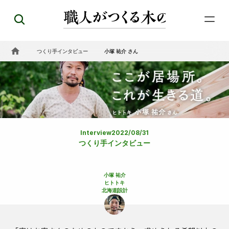
つくり手インタビュー
小塚 祐介 さん
Interview
2022/08/31
つくり手インタビュー
小塚 祐介
ヒトトキ
北海道
設計