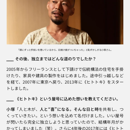
「頭にずっと手拭いを巻いているから、日焼け痕がついちゃった」と恥ずかしがる小塚さん。
⎯⎯⎯  その後、独立まではどんな道のりでしたか？
2005年からフリーランスとして下請けで伝統構法の住宅を手掛
けたり、家具や建具の製作をはじめました。途中引っ越しなど
を経て、2007年に東京へ戻り、2013年に《ヒトトキ》をスター
トしました。
⎯⎯⎯  《ヒトトキ》という屋号に込めた想いを教えてください。
小塚
「人と木が、
人と“喜”になる。そんな日と時
を共有し、つ
くっていきたい。という想いを込めて名付けました。いい屋号
が閃いたら完全に独立しようと思っていたので、結構年月がか
かってしまいました（笑）。さらに4年後の2017年には《ヒトト