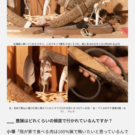
北海道に導いてくれたマキリ。このマキリで鹿をさばくそうだ。奥にあるのはタシロと呼ばれる山刀。
左：初めて野山に駆けた時に落ちていたシマフクロウの羽とオジロワシの羽 ／ 右：アイヌのサケ漁用の銛（も
り）、マレク
⎯⎯⎯  鹿猟はどれくらいの頻度で行かれているんですか？
小塚
「我が家で食べる肉は100％猟で賄いたいと思っているんで