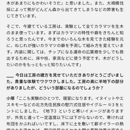
木があまりにもかわいそうだ』と思いました。また、大規模伐
採によって熊がどんどん森から出てきてしまうなどの弊害も生
じてきています。
そこで、今建てている工房は、実験として全てカラマツを生木
のまま使っています。まずはカラマツの特性や癖をきちんと知
ろうと思ったんです。今までのいろんな木を見てきた経験を元
に、ねじれが強いカラマツの癖を予測して組み方を変えていま
す。内装に関しては、チップになる運命の広葉樹を少しでも救
出するために、床や柱、家具などに使う予定です。木がどうし
たいのかをもっともっと知りたいんです」
⎯⎯⎯  今日は工房の建方を見せていただきありがとうございまし
た。貴重な体験でワクワクしました。工房の奥に半地下の部分
がありましたが、どういう部屋になるのでしょうか？
小塚
「ここも実験のひとつで、寝室になります。イヌイットやエ
スキモーなどの北方先住民族の竪穴式住居やイグルー ※3 をヒ
ントにしました。《地下》というと寒いイメージがあります
が、外気と違って一定温度以下には下がらないので、寒ければ
布団をかぶればいいですし、床下に土を敷いて薪ボイラーの熱