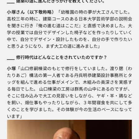
⎯⎯⎯  建築の道に進んだきっかけを教えてください。
小塚さん（以下敬称略）
「幼稚園の時の夢が大工さんでした。
高校三年の時に、建築コースのある日本大学芸術学部の説明会
を聞きに行き『俺の進む道はここだ』と直感で決めました。大
学の授業では自分でデザインした椅子などを作ったりしていく
中で、自分でデザイン・設計したものを、自分の手で作りたい
と思うようになり、まず大工の道に進みました」
⎯⎯⎯  修行時代はどんなことをされていたのですか？
小塚
「山口修嗣棟梁のもとで修行をしていました。渡り腮（わ
たりあご）構法の第一人者である丹呉明恭建築設計事務所とタ
ッグを組んで進める仕事がメインで、木組みの奥深さを実感す
る毎日でした。 山口棟梁の工房は群馬の山中にあるのですが、
そこに住み込みで大工の見習いをしながら、ヤギ・羊・鶏など
を飼い、畑仕事もやったりしながら、３年間寝食を共にして多
くのことを学びました。その体験が今の生活のベースになって
います」