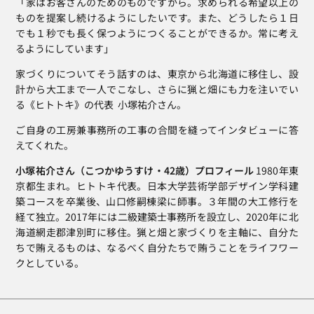
「家はお客さんのためのものですから。求められる希望以上の
ものを提案し続けるようにしたいです。また、どうしたら１日
でも１秒でも長く保つようにつくることができるか。常に考え
るようにしています」
家づくりについてそう話すのは、東京から北海道に移住し、設
計から大工まで一人でこなし、さらに猟と畑にも力を注いでい
る《ヒトトキ》の代表  小塚祐介さん。
ご自身の工房兼事務所の工事の合間を縫ってインタビューに答
えてくれた。
小塚祐介さん（こつかゆうすけ・42歳）プロフィール
 1980年東
京都生まれ。ヒトトキ代表。日本大学芸術学部デザイン学科建
築コースを卒業後、山口修嗣棟梁に師事。３年間の大工修行を
経て独立。2017年には二級建築士事務所を設立し、2020年に北
海道網走郡津別町に移住。猟と畑と家づくりを主軸に、自分た
ちで賄えるものは、なるべく自分たちで賄うことをライフワー
クとしている。