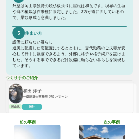
外壁は岡山県独特の焼杉板張りに屋根は和瓦です。境界の生垣
や庭の植栽は在来種に限定しました。3方が道に面しているの
で、景観形成も意識しました。
5
住まい方
設備に頼らない暮らし 

通風に配慮した窓配置にするとともに、交代勤務のご夫妻が安
心して日中に就寝できるよう、外部に格子や格子網戸を設けま
した。そうする事でできるだけ設備に頼らない暮らしを実現し
ています。
つくり手のご紹介
和田 洋子
一級建築士事務所 (有) バジャン
岡山県
設計
前の事例
次の事例