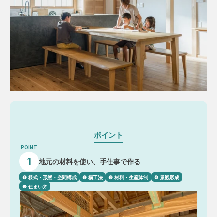
ポイント
POINT
1
地元の材料を使い、手仕事で作る
❶ 様式・形態・空間構成
❷ 構工法
❸ 材料・生産体制
❹ 景観形成
❺ 住まい方