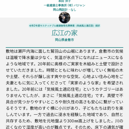
和田 洋子
一級建築士事務所 (有) バジャン
岡山県
設計
・なし
令和2年度サスティナブル建築物等先導事業（気候風土適応型）採択
広江の家
岡山県倉敷市
敷地は瀬戸内海に面した鷲羽山の山裾にあります。倉敷市の気候
は温暖で降水量は少なく、気温が氷点下になればニュースになる
ような地域です。20年前に奥様のご実家を木組みと土壁で設計さ
せていただきました。時間とともに味わいが増していく無垢の木
や土壁、それらが醸し出す爽やかな空気、心地よい住み心地をご
夫妻ともに気に入ってくださって「実家のような家」を希望され
ました。20年前には「気候風土適応住宅」というカテゴリーはあ
りませんでしたが、まさに「気候風土適応住宅」です。真壁で不
具合が見つかりやすいところや耐久性の高さも安心に繋がってい
るそうです。敷地のすぐ横に小川があり、子どもたちは釣りを楽
しんでいます。一方で過去に浸水を経験した地域であり、自然と
共存するため、敷地を元地盤より300㎜嵩上げをしました。川の
近くなので湿度が高いのが難点です。そのため、床下の通気が確