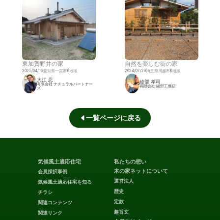
東加賀野井の家
自然を楽しむ街の家
2025/04/16
愛知県一宮市
6地域
2024/07/29
埼玉県川越市
6地域
大江 忍
綾部 孝司
有限会社 ナチュラルパートナー
有限会社 綾部工務店
ズ
一覧ページに戻る
気候風土適応住宅
私たちの想い
木の家ネットについて
会員採択事例
運営法人
気候風土適応住宅を知る
歴史
チラシ
定款
関連コンテンツ
趣旨文
関連リンク