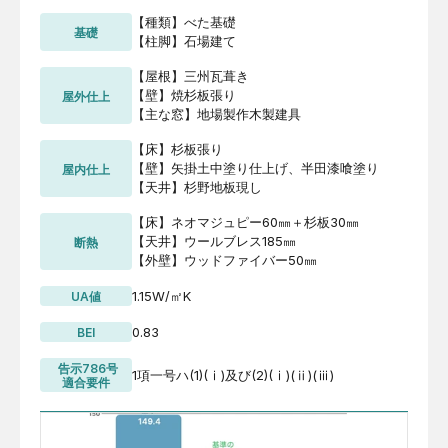
【種類】べた基礎 

基礎
【柱脚】石場建て
【屋根】三州瓦葺き 

【壁】焼杉板張り 

屋外仕上
【主な窓】地場製作木製建具
【床】杉板張り 

【壁】矢掛土中塗り仕上げ、半田漆喰塗り 

屋内仕上
【天井】杉野地板現し
【床】ネオマジュピー60㎜＋杉板30㎜ 

【天井】ウールブレス185㎜ 

断熱
【外壁】ウッドファイバー50㎜
1.15W/㎡K
UA値
0.83
BEI
 告示786号
1項一号ハ(1)(ⅰ)及び(2)(ⅰ)(ⅱ)(ⅲ)
適合要件