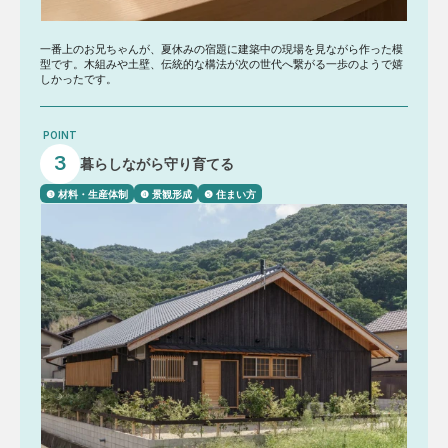
一番上のお兄ちゃんが、夏休みの宿題に建築中の現場を見ながら作った模
型です。木組みや土壁、伝統的な構法が次の世代へ繋がる一歩のようで嬉
しかったです。
POINT
3
暮らしながら守り育てる
❸ 材料・生産体制
❹ 景観形成
❺ 住まい方