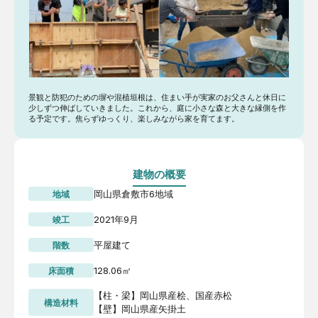
景観と防犯のための塀や混植垣根は、住まい手が実家のお父さんと休日に
少しずつ伸ばしていきました。これから、庭に小さな森と大きな縁側を作
る予定です。焦らずゆっくり、楽しみながら家を育てます。
建物の概要
岡山県倉敷市
6地域
地域
2021年9月
竣工
平屋建て
階数
128.06㎡
床面積
【柱・梁】岡山県産桧、国産赤松 

構造材料
【壁】岡山県産矢掛土