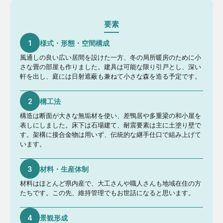
要素
1
様式・形態・空間構成
風通しの良い広い居間を設けた一方、冬の局所暖房のために小
さな畳の部屋も作りました。建具は可能な限り引戸とし、深い
軒を出し、庭には日射遮蔽も兼ねて小さな森を造る予定です。
2
構工法
構造は断面が大きな無垢材を使い、差鴨居や多重梁の和小屋を
表しにしました。床下は石場建て、耐震要素は主に土塗り壁で
す。架構に接合金物は用いず、伝統的な継手仕口で組み上げて
います。
3
材料・生産体制
材料はほとんど県内産で、大工さんや職人さんも地域在住の方
たちです。この先、維持管理でもお世話になると思います。
4
景観形成