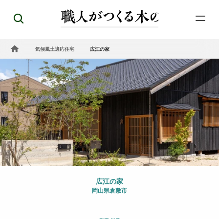
気候風土適応住宅
広江の家
広江の家
岡山県倉敷市