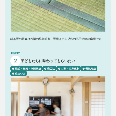
稲藁畳の畳表はお隣の早島町産、畳縁は市内児島の高田織物の麻縁です。
POINT
2
子どもたちに味わってもらいたい
❶ 様式・形態・空間構成
❷ 構工法
❸ 材料・生産体制
❹ 景観形成
❺ 住まい方