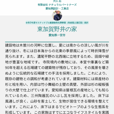
大江 忍
有限会社 ナチュラルパートナーズ
愛知県
設計
・工務店
令和3年度サスティナブル建築物等先導事業（気候風土適応型）採択
東加賀野井の家
愛知県一宮市
建設地は木曽川の河畔に位置し、夏には南からの涼しい風が川を
通り抜け、冬には日本海からの北東の季節風によって時折降雪が
見られます。また、濃尾平野の北西端に立地するため、田畑や緑
地が豊富な地域です。 寺院境内の敷地には、本堂や庫裏など築
90年を超える石場建ての建築物が残存しており、その風景を壊さ
ぬように伝統的な石場建ての手法を採用しました。これにより、
既存の建物との調和が考慮されています。建築材料には県産材の
杉と桧を用い、内部は竹小舞組の土壁の真壁、外部は杉の縦板張
りの大壁で仕上げています。愛知県は屋根瓦の産地としても知ら
れているため、三州陶器瓦のいぶし瓦を採用しました。 床下は
風通しが良く、山砂を客土して、生物が居住できる環境を整えて
います。これにより、床下はまるでビオトープのような生態系を
形成しています。 この家族はすでにエコなライフスタイルを実践