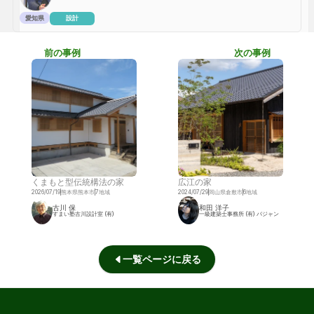
愛知県
設計
前の事例
次の事例
くまもと型伝統構法の家
広江の家
2026/07/19
熊本県熊本市
7地域
2024/07/29
岡山県倉敷市
6地域
古川 保
和田 洋子
すまい塾古川設計室 (有)
一級建築士事務所 (有) バジャン
一覧ページに戻る