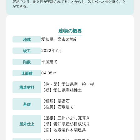
容易であり、耐久性が実証されてることからも、次世代へと受け継ぐこと
ができる。
建物の概要
愛知県一宮市
6地域
地域
2022年7月
竣工
平屋建て
階数
84.85㎡
床面積
【柱・梁】愛知県産　桧・杉

構造材料
【壁】愛知県産粘性土
【種類】基礎石

基礎
【柱脚】石場建て
【屋根】三州いぶし瓦葺き

【壁】愛知県産杉目板張り

屋外仕上
【窓】地場製作木製建具