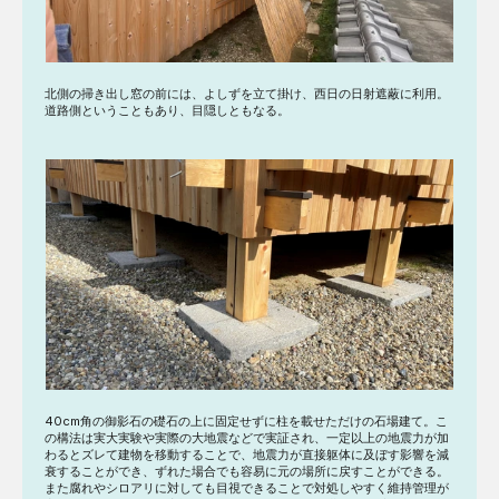
北側の掃き出し窓の前には、よしずを立て掛け、西日の日射遮蔽に利用。
道路側ということもあり、目隠しともなる。
40cm角の御影石の礎石の上に固定せずに柱を載せただけの石場建て。こ
の構法は実大実験や実際の大地震などで実証され、一定以上の地震力が加
わるとズレて建物を移動することで、地震力が直接躯体に及ぼす影響を減
衰することができ、ずれた場合でも容易に元の場所に戻すことができる。
また腐れやシロアリに対しても目視できることで対処しやすく維持管理が