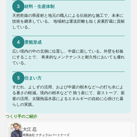
3
材料・生産体制
天然乾燥の県産材と地元の職人による伝統的な施工で、未来に
技術を継承している。 地域材は運送距離も短く炭素貯蔵に貢献
している。
4
景観形成
広い境内の中の北側に位置し、中庭に面している。外壁を杉板
にすることで、 将来的なメンテナンスと耐久性においても優れ
ている。
5
住まい方
すだれ、よしずの活用、および中庭の樹木などへの打ち水によ
る暑さの軽減。境内の樹木などで 賄う薪にて、薪ストーブ、薪
釜の活用。太陽熱温水器によるエネルギーの自給に心掛けた暮
らしの実践。
つくり手のご紹介
大江 忍
有限会社 ナチュラルパートナーズ