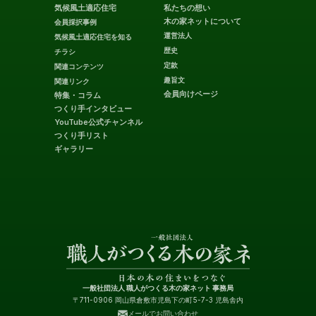
気候風土適応住宅
私たちの想い
木の家ネットについて
会員採択事例
運営法人
気候風土適応住宅を知る
歴史
チラシ
定款
関連コンテンツ
趣旨文
関連リンク
会員向けページ
特集・コラム
つくり手インタビュー
YouTube公式チャンネル
つくり手リスト
ギャラリー
一般社団法人 職人がつくる木の家ネット 事務局
〒711-0906 岡山県倉敷市児島下の町5-7-3 児島舎内
メールでお問い合わせ