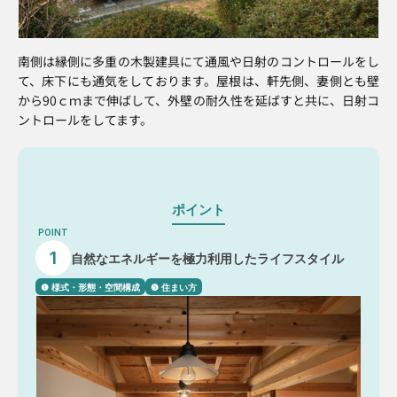
南側は縁側に多重の木製建具にて通風や日射のコントロールをし
て、床下にも通気をしております。屋根は、軒先側、妻側とも壁
から90ｃｍまで伸ばして、外壁の耐久性を延ばすと共に、日射コ
ントロールをしてます。
ポイント
POINT
1
自然なエネルギーを極力利用したライフスタイル
❶ 様式・形態・空間構成
❺ 住まい方