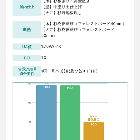
【床】杉板張り・藁畳敷き

【壁】中塗り土仕上げ

屋内仕上
【天井】杉野地板現し
【床】杉樹皮繊維（フォレストボード40mm）

【天井】杉樹皮繊維（フォレストボード
断熱
50mm）
1.70W/㎡K
UA値
1.0
BEI
 告示786号
1項一号ハ(1)(ⅱ)及び(2)(ⅰ)(ⅱ)
適合要件