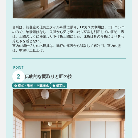
台所は、能登産の珪藻土タイルを壁に張り、LPガスの利用は、二口コンロ
のみで、給湯器はなし。先祖から受け継いだ古家具を利用しての収納。床
は、土間のように座敷より下げ板土間にした。床板は杉の厚板により冬も
冷たさを感じない。
室内の間仕切りの木建具は、既存の庫裏から移設して再利用。室内の壁
は、中塗り土仕上げ。
POINT
2
伝統的な間取りと匠の技
❶ 様式・形態・空間構成
❷ 構工法