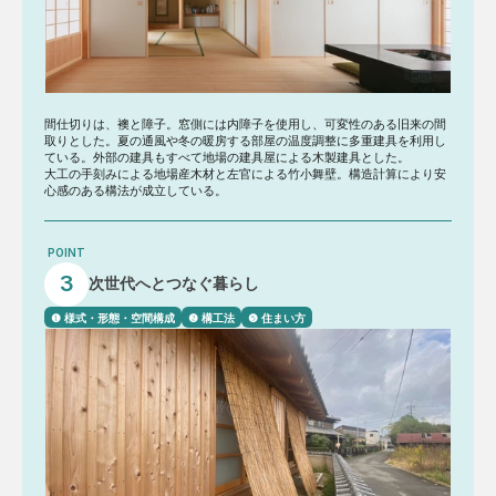
間仕切りは、襖と障子。窓側には内障子を使用し、可変性のある旧来の間
取りとした。夏の通風や冬の暖房する部屋の温度調整に多重建具を利用し
ている。外部の建具もすべて地場の建具屋による木製建具とした。
大工の手刻みによる地場産木材と左官による竹小舞壁。構造計算により安
心感のある構法が成立している。
POINT
3
次世代へとつなぐ暮らし
❶ 様式・形態・空間構成
❷ 構工法
❺ 住まい方