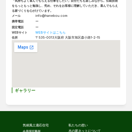
「気持ちよく喜んでもらえる仕事をしたい」自分たちも楽しみながら。伝統技術
をもっともっと勉強し、究め、それをお客様に理解していただき、喜んでもらえ
る家づくりを心がけています。
info@hanebou.com
メール
ー
携帯電話
ー
固定電話
WEBサイトはこちら
WEBサイト
〒535-0013
大阪府 大阪市旭区森小路1-2-15
住所
ギャラリー
気候風土適応住宅
私たちの想い
木の家ネットについて
会員採択事例