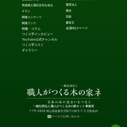
運営法人
気候風土適応住宅を知る
歴史
チラシ
定款
関連コンテンツ
趣旨文
関連リンク
会員向けページ
特集・コラム
つくり手インタビュー
YouTube公式チャンネル
つくり手リスト
ギャラリー
一般社団法人 職人がつくる木の家ネット 事務局
〒711-0906 岡山県倉敷市児島下の町5-7-3 児島舎内
メールでお問い合わせ