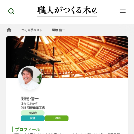
つくり手リスト
羽根 信一
羽根 信一
はね のぶかず
(有) 羽根建築工房
大阪府
設計
工務店
プロフィール