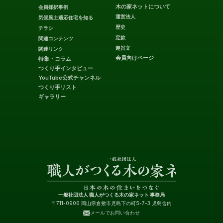
木の家ネットについて
会員採択事例
運営法人
気候風土適応住宅を知る
歴史
チラシ
定款
関連コンテンツ
趣旨文
関連リンク
会員向けページ
特集・コラム
つくり手インタビュー
YouTube公式チャンネル
つくり手リスト
ギャラリー
一般社団法人 職人がつくる木の家ネット 事務局
〒711-0906 岡山県倉敷市児島下の町5-7-3 児島舎内
メールでお問い合わせ