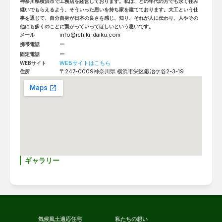
神奈川県横浜市で工務店を経営しております。私は、どの年代の方でも永く住み
継いでもらえるよう、そういった思いを持ち家を建てております。大工という仕
事を通じて、自分自身が日本の良さを感じ、知り、それが人に伝わり、人やその
他にも多くのことに繋がっていってほしいという思いです。
info@ichiki-daiku.com
メール
ー
携帯電話
ー
固定電話
WEBサイトはこちら
WEBサイト
〒247-0009
神奈川県 横浜市栄区鍛冶ケ谷2-3-19
住所
ギャラリー
気候風土適応住宅
私たちの想い