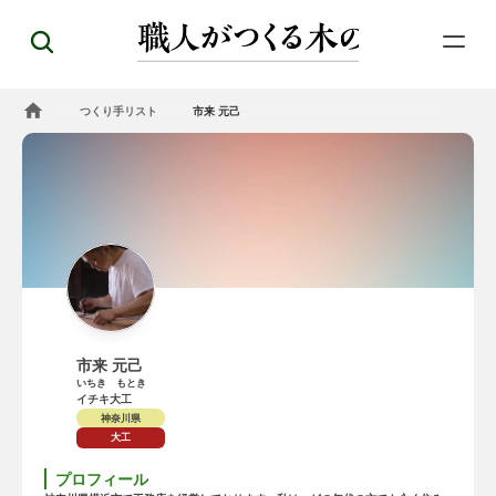
つくり手リスト
市来 元己
市来 元己
いちき　もとき
イチキ大工
神奈川県
大工
プロフィール