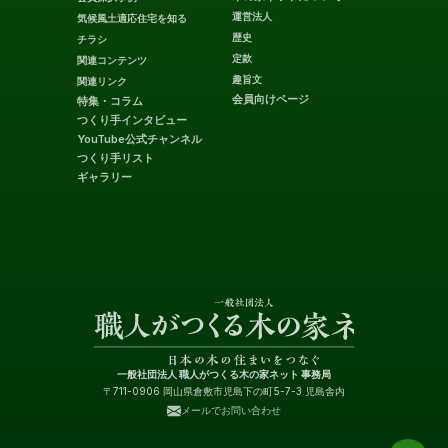
運営法人
気候風土適応住宅を知る
歴史
チラシ
定款
関連コンテンツ
趣旨文
関連リンク
会員向けページ
特集・コラム
つくり手インタビュー
YouTube公式チャンネル
つくり手リスト
ギャラリー
一般社団法人 職人がつくる木の家ネット 事務局
〒711-0906 岡山県倉敷市児島下の町5-7-3 児島舎内
メールでお問い合わせ