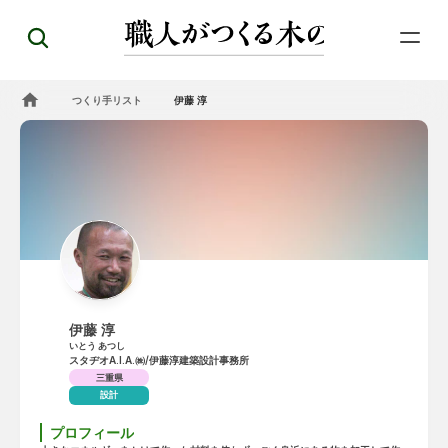
つくり手リスト
伊藤 淳
伊藤 淳
いとう あつし
スタヂオA.I.A.㈱/伊藤淳建築設計事務所
三重県
設計
プロフィール