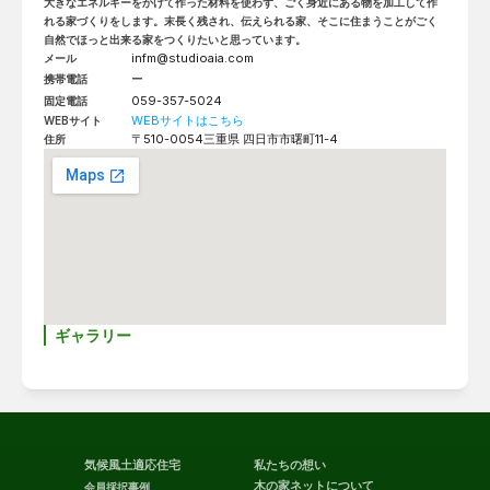
大きなエネルギーをかけて作った材料を使わず、ごく身近にある物を加工して作
れる家づくりをします。末長く残され、伝えられる家、そこに住まうことがごく
自然でほっと出来る家をつくりたいと思っています。
infm@studioaia.com
メール
ー
携帯電話
059-357-5024
固定電話
WEBサイトはこちら
WEBサイト
〒510-0054
三重県 四日市市曙町11-4
住所
ギャラリー
気候風土適応住宅
私たちの想い
木の家ネットについて
会員採択事例