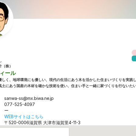
し
計（株）
ィール
優しく、地球環境にも優しい、現代の生活にあう木を活かした住まいづくりを実践し
風土にあう国産の木材を確かな技術を使い、住まい手と一緒に家づくりを行ないた
sanwa-ss@mx.biwa.ne.jp
077-525-4097
ー
WEBサイトはこちら
〒520-0006
滋賀県 大津市滋賀里4-11-3