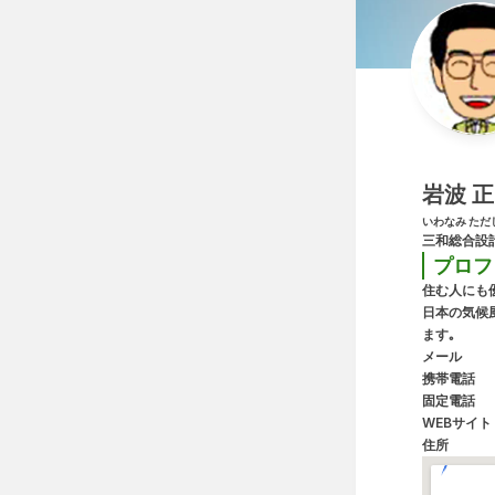
岩波 正
いわなみ ただ
三和総合設
プロフ
住む人にも
日本の気候
ます｡
メール
携帯電話
固定電話
WEBサイト
住所