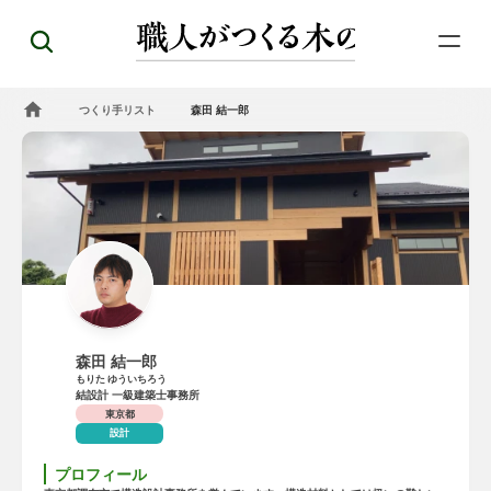
つくり手リスト
森田 結一郎
森田 結一郎
もりた ゆういちろう
結設計 一級建築士事務所
東京都
設計
プロフィール