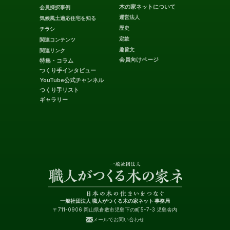
木の家ネットについて
会員採択事例
運営法人
気候風土適応住宅を知る
歴史
チラシ
定款
関連コンテンツ
趣旨文
関連リンク
会員向けページ
特集・コラム
つくり手インタビュー
YouTube公式チャンネル
つくり手リスト
ギャラリー
一般社団法人 職人がつくる木の家ネット 事務局
〒711-0906 岡山県倉敷市児島下の町5-7-3 児島舎内
メールでお問い合わせ