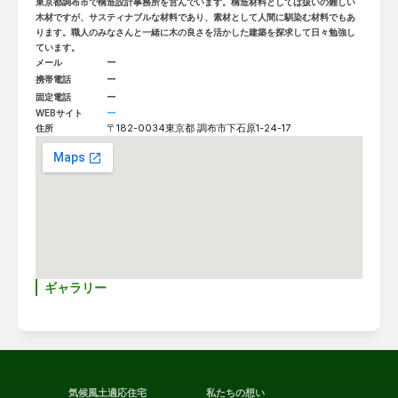
東京都調布市で構造設計事務所を営んでいます。構造材料としては扱いの難しい
木材ですが、サスティナブルな材料であり、素材として人間に馴染む材料でもあ
ります。職人のみなさんと一緒に木の良さを活かした建築を探求して日々勉強し
ています。
ー
メール
ー
携帯電話
ー
固定電話
ー
WEBサイト
〒182-0034
東京都 調布市下石原1-24-17
住所
ギャラリー
気候風土適応住宅
私たちの想い