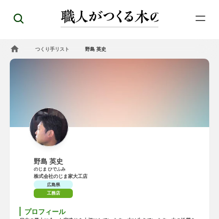
つくり手リスト
野島 英史
野島 英史
のじま ひでふみ
株式会社のじま家大工店
広島県
工務店
プロフィール