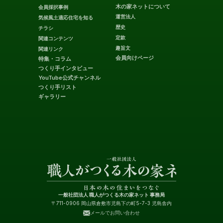
木の家ネットについて
会員採択事例
運営法人
気候風土適応住宅を知る
歴史
チラシ
定款
関連コンテンツ
趣旨文
関連リンク
会員向けページ
特集・コラム
つくり手インタビュー
YouTube公式チャンネル
つくり手リスト
ギャラリー
一般社団法人 職人がつくる木の家ネット 事務局
〒711-0906 岡山県倉敷市児島下の町5-7-3 児島舎内
メールでお問い合わせ