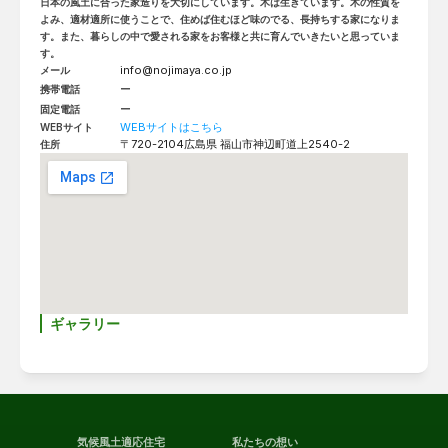
日本の風土に合った家造りを大切にしています。木は生きています。木の性質を
よみ、適材適所に使うことで、住めば住むほど味のでる、長持ちする家になりま
す。また、暮らしの中で愛される家をお客様と共に育んでいきたいと思っていま
す。
info@nojimaya.co.jp
メール
ー
携帯電話
ー
固定電話
WEBサイトはこちら
WEBサイト
〒720-2104
広島県 福山市神辺町道上2540-2
住所
ギャラリー
気候風土適応住宅
私たちの想い