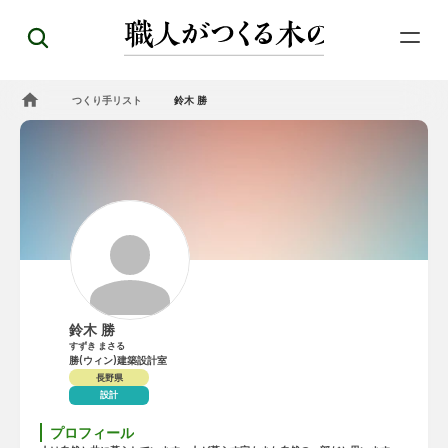
つくり手リスト
鈴木 勝
鈴木 勝
すずき まさる
勝(ウィン)建築設計室
長野県
設計
プロフィール