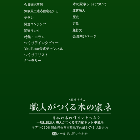
木の家ネットについて
会員採択事例
運営法人
気候風土適応住宅を知る
歴史
チラシ
定款
関連コンテンツ
趣旨文
関連リンク
会員向けページ
特集・コラム
つくり手インタビュー
YouTube公式チャンネル
つくり手リスト
ギャラリー
一般社団法人 職人がつくる木の家ネット 事務局
〒711-0906 岡山県倉敷市児島下の町5-7-3 児島舎内
メールでお問い合わせ