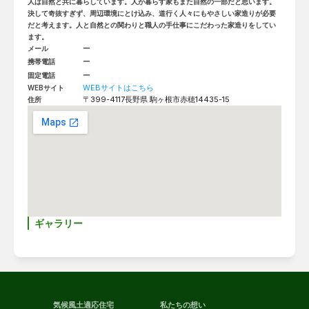
人は自然と共に暮らしています。人が暮らす家もまた自然の一部だと思います。
決して奇抜すぎず、周辺環境にとけ込み、道行く人々にもやさしい家造りが必要
だと考えます。人と自然との関わりと職人の手仕事にこだわった家造りをしてい
ます。
ー
メール
ー
携帯電話
ー
固定電話
WEBサイトはこちら
WEBサイト
〒399-4117
長野県 駒ヶ根市赤穂14435-15
住所
ギャラリー
気候風土適応住宅
私たちの想い