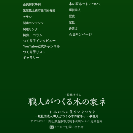
木の家ネットについて
会員採択事例
運営法人
気候風土適応住宅を知る
歴史
チラシ
定款
関連コンテンツ
趣旨文
関連リンク
会員向けページ
特集・コラム
つくり手インタビュー
YouTube公式チャンネル
つくり手リスト
ギャラリー
一般社団法人 職人がつくる木の家ネット 事務局
〒711-0906 岡山県倉敷市児島下の町5-7-3 児島舎内
メールでお問い合わせ