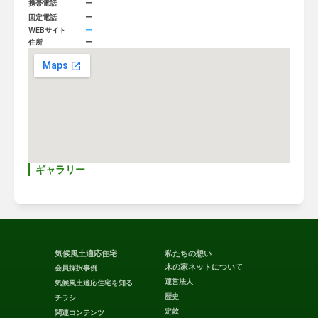
ー
携帯電話
ー
固定電話
ー
WEBサイト
ー
住所
ギャラリー
気候風土適応住宅
私たちの想い
木の家ネットについて
会員採択事例
運営法人
気候風土適応住宅を知る
歴史
チラシ
定款
関連コンテンツ