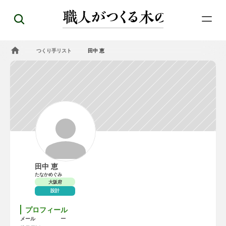
つくり手リスト
田中 恵
田中 恵
たなかめぐみ
大阪府
設計
プロフィール
ー
メール