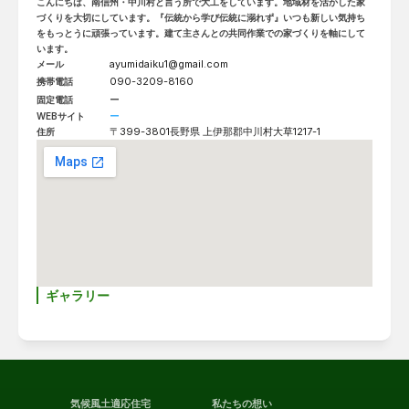
こんにちは、南信州・中川村と言う所で大工をしています。地域材を活かした家
づくりを大切にしています。『伝統から学び伝統に溺れず』いつも新しい気持ち
をもっとうに頑張っています。建て主さんとの共同作業での家づくりを軸にして
います。
ayumidaiku1@gmail.com
メール
090-3209-8160
携帯電話
ー
固定電話
ー
WEBサイト
〒399-3801
長野県 上伊那郡中川村大草1217-1
住所
ギャラリー
気候風土適応住宅
私たちの想い