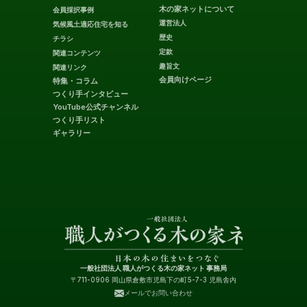
木の家ネットについて
会員採択事例
運営法人
気候風土適応住宅を知る
歴史
チラシ
定款
関連コンテンツ
趣旨文
関連リンク
会員向けページ
特集・コラム
つくり手インタビュー
YouTube公式チャンネル
つくり手リスト
ギャラリー
一般社団法人 職人がつくる木の家ネット 事務局
〒711-0906 岡山県倉敷市児島下の町5-7-3 児島舎内
メールでお問い合わせ