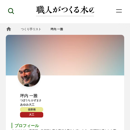
つくり手リスト
坪内 一雅
坪内 一雅
つぼうち かずまさ
あゆみ大工
長野県
大工
プロフィール