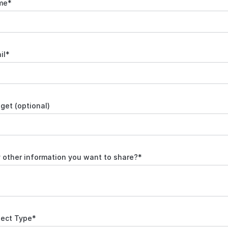
me
*
il
*
get (optional)
 other information you want to share?
*
ject Type
*