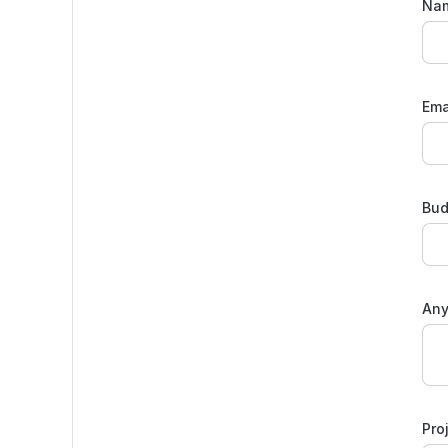
Na
Ema
Bud
Any
Pro