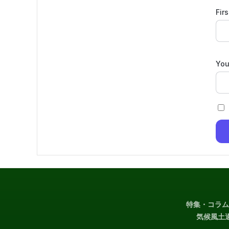
Fir
You
特集・コラム
気候風土