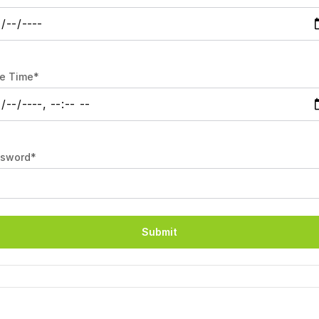
e Time
*
sword
*