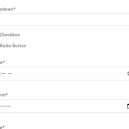
opdown
*
Checkbox
Radio Button
me
*
nth
*
e
*