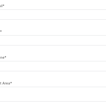
il
*
*
one
*
t Area
*