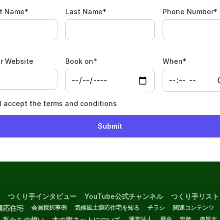
st Name
*
Last Name
*
Phone Number
*
r Website
Book on
*
When
*
I accept the terms and conditions
つくり手インタビュー
YouTube公式チャンネル
つくり手リスト
適応住宅
会員採択事例
気候風土適応住宅を知る
チラシ
関連コンテンツ
私たちの想い
木の家ネットについて
運営法人
歴史
定款
趣旨文