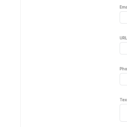
Ema
URL
Ph
Tex