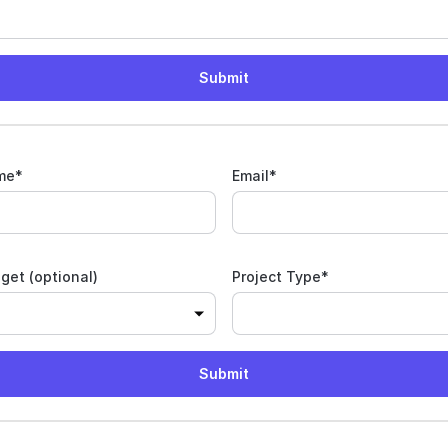
me
*
Email
*
get (optional)
Project Type
*