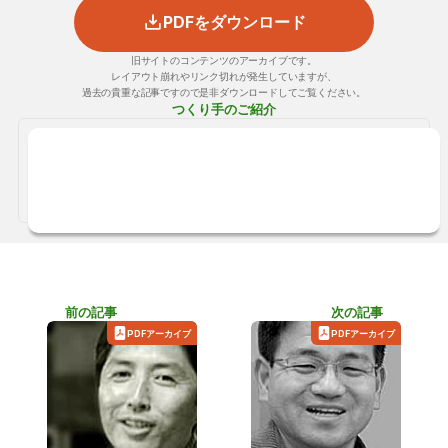
PDFをダウンロード
旧サイトのコンテンツのアーカイブです。
レイアウト崩れやリンク切れが発生していますが、
過去の貴重な記事ですので是非ダウンロードしてご覧ください。
つくり手のご紹介
岩波 正
三和総合設計（株）
滋賀県
設計
前の記事
次の記事
PDFアーカイブ
PDFアーカイブ