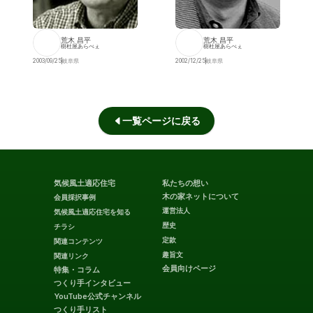
荒木 昌平
荒木 昌平
樹杜屋あらべぇ
樹杜屋あらべぇ
2003/09/25
岐阜県
2002/12/25
岐阜県
一覧ページに戻る
気候風土適応住宅
私たちの想い
木の家ネットについて
会員採択事例
運営法人
気候風土適応住宅を知る
歴史
チラシ
定款
関連コンテンツ
趣旨文
関連リンク
会員向けページ
特集・コラム
つくり手インタビュー
YouTube公式チャンネル
つくり手リスト