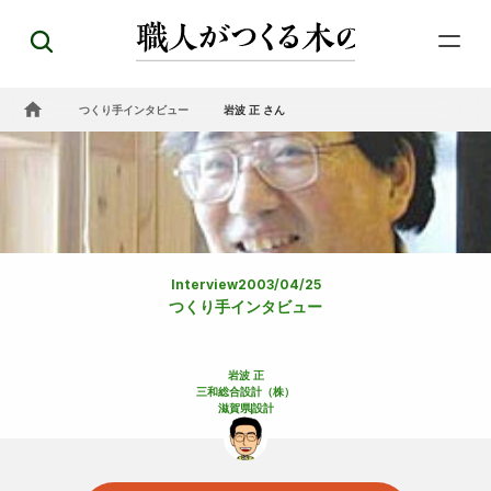
つくり手インタビュー
岩波 正 さん
Interview
2003/04/25
つくり手インタビュー
岩波 正
三和総合設計（株）
滋賀県
設計